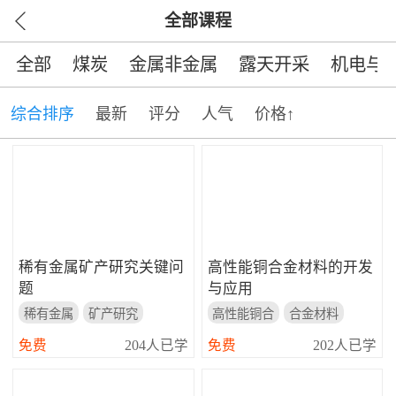
全部课程
全部
煤炭
金属非金属
露天开采
机电与
综合排序
最新
评分
人气
价格↑
稀有金属矿产研究关键问
高性能铜合金材料的开发
题
与应用
稀有金属
矿产研究
高性能铜合
合金材料
关键问题
开发与应用
免费
204人已学
免费
202人已学