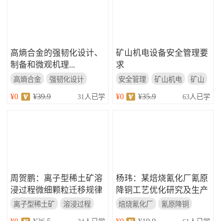
高熵合金的强韧化设计、
矿山机电设备安全管理要
制备和微观机理...
求
高熵合金
强韧化设计
安全管理
矿山机电
矿山
微观机理
设备安全
¥0
¥39.9
¥0
¥35.9
31人已学
63人已学
周贺鹏：离子型稀土矿溶
杨玮：某焙烧氰化厂氰原
浸过程微细颗粒迁移规律
降铜工艺优化研究及生产
研究...
实践...
离子型稀土矿
溶浸过程
焙烧氰化厂
氰原降铜
微细颗粒
优化研究