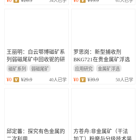
¥0
¥26.5
¥0
¥19.9
34人已学
61人已学
王丽明：白云鄂博磁矿系
罗思岗：新型捕收剂
列弱磁尾矿中回收铌的研
BKG721在贵金属矿浮选
究...
中的应用研究...
磁矿系列
弱磁尾矿
应用研究
金属矿浮选
回收铌的研究
新型捕收剂
¥0
¥29.9
¥0
¥39.9
40人已学
50人已学
邱定蕃：探究有色金属的
方苍舟:非金属矿（干法
二次利用
加工）粉磨与分级技术装