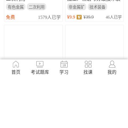
备的开...
有色金属
二次利用
非金属矿
技术装备
院士访谈
粉磨与分级
¥9.9
¥39.9
免费
1579人已学
46人已学
王运敏：金属矿山环境岩
冶金学（东北大学）
土工程问题与生态修复技
首页
考试题库
学习
找课
我的
术...
金属矿山
生态修复
东北大学
冶金学
岩土工程
金属非金属
¥0
¥59.8
¥19.90
444人已学
155人已学