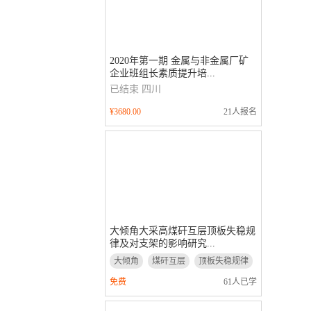
2020年第一期 金属与非金属厂矿
企业班组长素质提升培...
已结束
四川
¥3680.00
21人报名
大倾角大采高煤矸互层顶板失稳规
律及对支架的影响研究...
大倾角
煤矸互层
顶板失稳规律
支架的影响研究
免费
61人已学