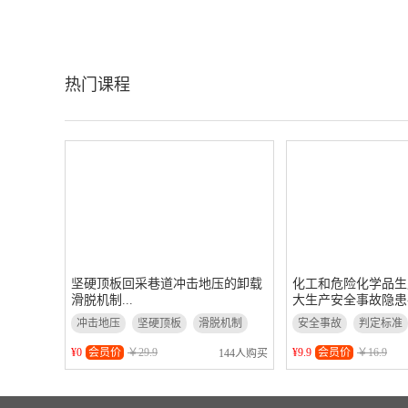
热门课程
坚硬顶板回采巷道冲击地压的卸载
化工和危险化学品生
滑脱机制...
大生产安全事故隐患判
冲击地压
坚硬顶板
滑脱机制
安全事故
判定标准
化工与危险化学品
¥0
会员价
￥29.9
¥9.9
会员价
￥16.9
144人购买