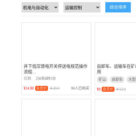
综合排序
井下低压馈电开关停送电规范操作
自卸车、运输车在矿
流程...
用
仅剩:
250天8时1分
矿山
自卸车
大型
¥14.90
会员价
￥29.9
96人已购买
¥0
会员价
￥12.9