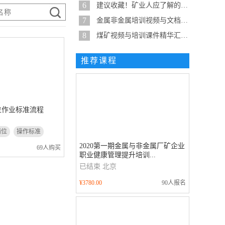
6
建议收藏！矿业人应了解的19种泵...
7
金属非金属培训视频与文档精华整...
8
煤矿视频与培训课件精华汇总-建...
推荐课程
位作业标准流程
岗位
操作标准
2020第一期金属与非金属厂矿企业
69人购买
职业健康管理提升培训...
已结束
北京
¥3780.00
90人报名