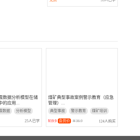
免费
35人已学
震数据分析模型在储
煤矿典型事故案例警示教育（应急
的应用...
管理）...
震数据
分析模型
典型事故
警示教育
煤矿培训
25人已学
¥19.9
会员价
￥36.9
124人购买