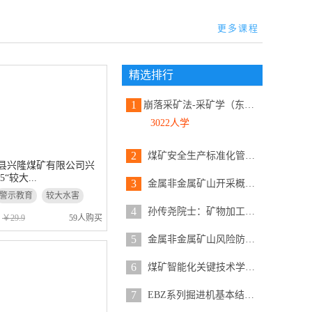
更多课程
精选排行
1
崩落采矿法-采矿学（东北大学）...
3022人学
2
煤矿安全生产标准化管理体系【国...
县兴隆煤矿有限公司兴
5“较大...
3
金属非金属矿山开采概述（地基础...
警示教育
较大水害
4
孙传尧院士：矿物加工技术的探索...
￥29.9
59人购买
5
金属非金属矿山风险防控和安全生...
6
煤矿智能化关键技术学术论坛-各...
7
EBZ系列掘进机基本结构组成及基...