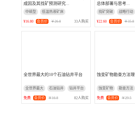
成因及其找矿预测研究...
总体部署与思考...
中硫型
低温热液矿床
找矿突破
战略行动
找矿预测研究
总体部署与思考
¥16.80
会员价
￥26.8
33人购买
¥22.60
会员价
￥35.8
全世界最大的10个石油钻井平台
蚀变矿物勘查方法理
全世界最大
石油钻井
钻井平台
蚀变矿物
勘查方法
免费
会员价
￥16.8
82人购买
免费
会员价
￥29.5