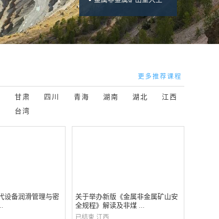
更多推荐课程
西
甘肃
四川
青海
湖南
湖北
江西
门
台湾
现代设备润滑管理与密
关于举办新版《金属非金属矿山安
.
全规程》解读及非煤 ...
已结束
江西