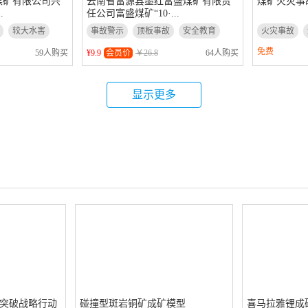
煤矿有限公司兴
云南省富源县墨红富盛煤矿有限责
煤矿火灾事
.
任公司富盛煤矿“10·...
较大水害
事故警示
顶板事故
安全教育
火灾事故
免费
59人购买
¥9.9
会员价
￥26.8
64人购买
显示更多
突破战略行动
碰撞型斑岩铜矿成矿模型
喜马拉雅锂成