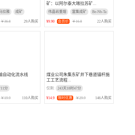
矿：以阿尔泰大喀拉苏矿...
马拉雅
成矿
伟晶岩重熔
富集成矿
Be-Nb-Ta
￥36.8
29人购买
¥9.90
会员价
￥16.8
22人购买
输自动化流水线
煤业公司朱集东矿井下巷道锚杆施
工工艺流程...
时11分
仅剩:
243天18时47分
￥19.9
110人购买
¥14.9
限时优惠
￥29.9
146人购买