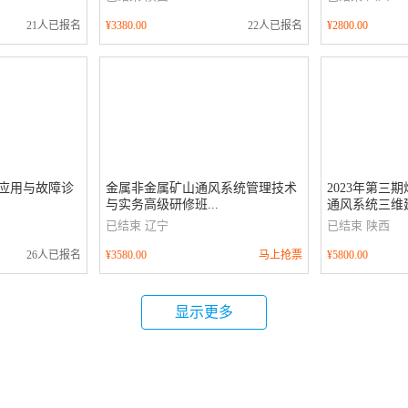
21人已报名
¥3380.00
22人已报名
¥2800.00
器应用与故障诊
金属非金属矿山通风系统管理技术
2023年第三
与实务高级研修班...
通风系统三维建
已结束
辽宁
已结束
陕西
26人已报名
¥3580.00
马上抢票
¥5800.00
显示更多