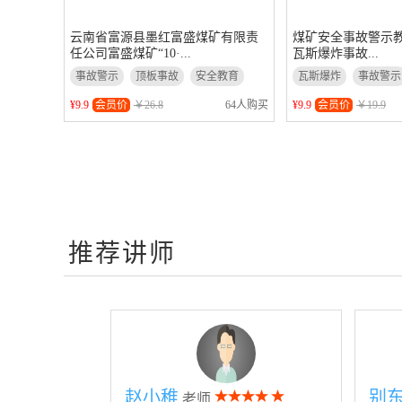
云南省富源县墨红富盛煤矿有限责
煤矿安全事故警示教
任公司富盛煤矿“10·...
瓦斯爆炸事故...
事故警示
顶板事故
安全教育
瓦斯爆炸
事故警示
煤矿安全
安全事故
¥9.9
会员价
￥26.8
64人购买
¥9.9
会员价
￥19.9
爆炸事故
推荐讲师
赵小稚
别
老师