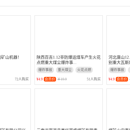
的矿山机器！
陕西百吉1.12非防爆运煤车产生火花
河北唐山12
点燃重大煤尘爆炸事...
别重大瓦斯煤
爆炸事故
重大煤尘
火花点燃
爆炸事故
瓦斯积聚
72人购买
¥4.9
会员价
￥19.9
51人购买
¥4.9
会员价