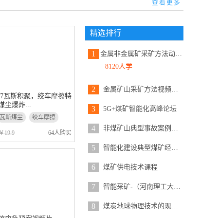
查看更多
精选排行
1
金属非金属矿采矿方法动画教学...
8120人学
2
金属矿山采矿方法视频详解...
.7瓦斯积聚，绞车摩擦特
尘爆炸...
3
5G+煤矿智能化高峰论坛
瓦斯煤尘
绞车摩擦
4
非煤矿山典型事故案例警示教育视...
￥19.9
64人购买
5
智能化建设典型煤矿经验交流论坛...
6
煤矿供电技术课程
7
智能采矿-（河南理工大学）...
8
煤炭地球物理技术的现状及应用...