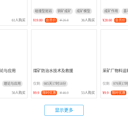
碰撞型斑岩
铜矿成矿
成矿模型
成矿作用
喜
61人购买
¥19.80
会员价
￥26.8
36人购买
¥28.60
会员价
论与应用
煤矿防治水技术及救援
采矿厂物料运
理论与应用
仅剩:
985天17时18分
仅剩:
979天17
50人购买
¥9.9
限时优惠
￥46.9
53人购买
¥9.9
限时优惠
显示更多