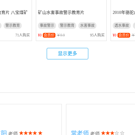
育片 八宝煤矿
矿山水害事故警示教育片
2010年骆
警示教育
事故警示
警示教育
水害事故
透水事故
煤矿瓦斯
71人购买
¥0
会员价
￥9.9
95人购买
¥0
会员价
￥
显示更多
东阳
常老师
老师
老师