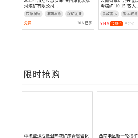
2023年汛期应急演练-陕西淳化姜家
云南省镇雄县兴隆
河煤矿有限公司...
隆煤矿“10·15“较大..
应急演练
汛期演练
煤矿企业
事故警示
警示教育
水害事故
免费
76人已学
¥14.9
会员价
￥29.9
限时抢购
中硫型浅成低温热液矿床青磐岩化
西南地区新一轮找矿