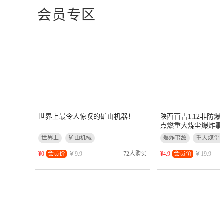
会员专区
世界上最令人惊叹的矿山机器！
陕西百吉1.12非
点燃重大煤尘爆炸事.
世界上
矿山机械
爆炸事故
重大煤尘
¥0
会员价
￥9.9
72人购买
¥4.9
会员价
￥19.9