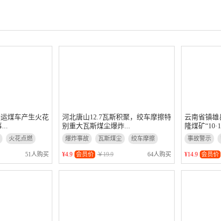
防爆运煤车产生火花
河北唐山12.7瓦斯积聚，绞车摩擦特
云南省镇雄
..
别重大瓦斯煤尘爆炸...
隆煤矿“10·1
火花点燃
爆炸事故
瓦斯煤尘
绞车摩擦
事故警示
瓦斯积聚
水害事故
51人购买
¥4.9
会员价
￥19.9
64人购买
¥14.9
会员价