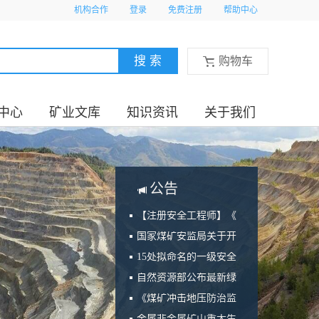
机构合作
登录
免费注册
帮助中心
购物车
中心
矿业文库
知识资讯
关于我们
公告
【注册安全工程师】《
国家煤矿安监局关于开
15处拟命名的一级安全
自然资源部公布最新绿
《煤矿冲击地压防治监
金属非金属矿山重大生