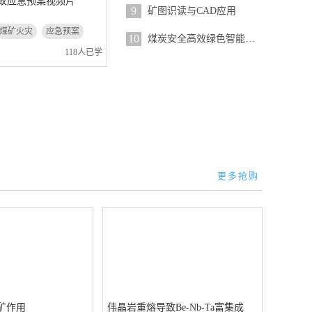
故应急预案视频片
9
矿图识读与CAD应用
煤矿火灾
应急预案
10
煤炭安全高效绿色智能开采地质保...
118人已学
更多抢购
矿作用
伟晶岩重熔导致Be-Nb-Ta富集成