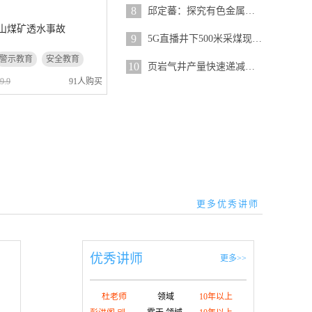
8
邱定蕃：探究有色金属的二次利用...
驼山煤矿透水事故
9
5G直播井下500米采煤现场...
警示教育
安全教育
10
页岩气井产量快速递减与氧化防控...
9.9
91人购买
更多优秀讲师
优秀讲师
更多>>
杜老师
领域
10年以上