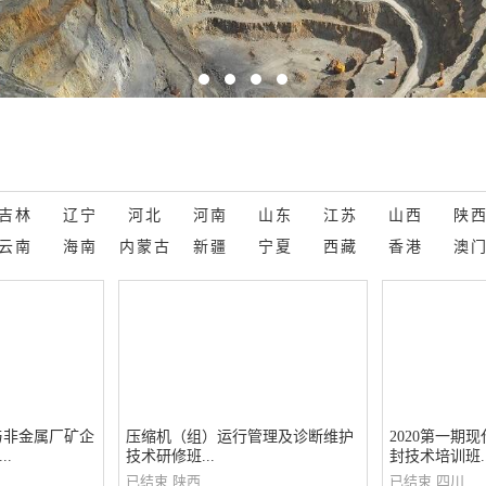
吉林
辽宁
河北
河南
山东
江苏
山西
陕
云南
海南
内蒙古
新疆
宁夏
西藏
香港
澳
属与非金属厂矿企
压缩机（组）运行管理及诊断维护
2020第一期
.
技术研修班...
封技术培训班..
已结束
陕西
已结束
四川