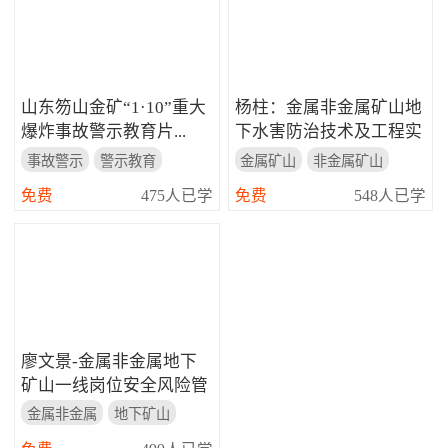
山东笏山金矿“1·10”重大
杨柱：金属非金属矿山地
爆炸事故警示教育片...
下水害防治技术及工程实
践...
事故警示
警示教育
金属矿山
非金属矿山
爆炸事故
防治技术
免费
475人已学
免费
548人已学
廖文景-金属非金属地下
矿山一线岗位安全风险管
控及作...
金属非金属
地下矿山
风险管控
安全风险