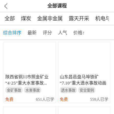
全部课程
全部
煤炭
金属非金属
露天开采
机电与
综合排序
最新
评分
人气
价格↑
陕西省铜川市照金矿业
山东昌邑盘马埠铁矿
“4·25”重大水害事故...
“7.10”重大透水事故动画
模拟演示...
金矿事故
水害事故
透水事故
安全案例
安全警示
重大事故
免费
651人已学
免费
559人已学