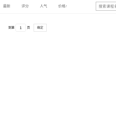
最新
评分
人气
价格↑
到第
页
确定