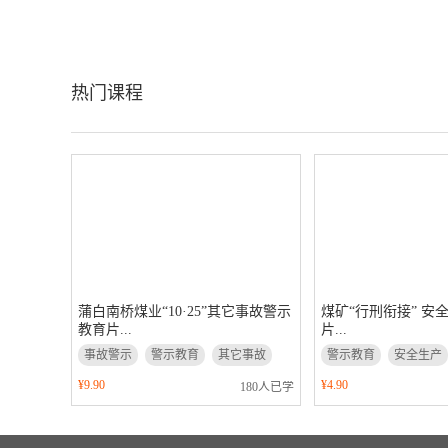
热门课程
蒲白南桥煤业“10·25”其它事故警示
煤矿“行刑衔接” 安
教育片...
片...
事故警示
警示教育
其它事故
警示教育
安全生产
¥9.90
¥4.90
180人已学