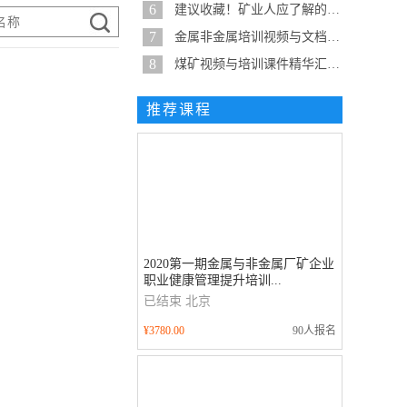
6
建议收藏！矿业人应了解的19种泵...
7
金属非金属培训视频与文档精华整...
8
煤矿视频与培训课件精华汇总-建...
推荐课程
2020第一期金属与非金属厂矿企业
职业健康管理提升培训...
已结束
北京
¥3780.00
90人报名