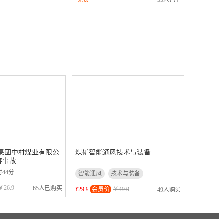
免费
35人已学
集团中村煤业有限公
煤矿智能通风技术与装备
害事故...
时44分
智能通风
技术与装备
￥26.9
65人已购买
¥29.9
会员价
￥49.9
49人购买