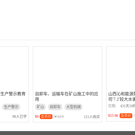
全生产警示教育
自卸车、运输车在矿山施工中的应
山西沁和能源
用
司'7.2'较大水
仅剩:
431天10
生产警示
矿山
自卸车
大型机械
¥15.90
会员价
98人已学
¥0
会员价
￥12.9
121人购买