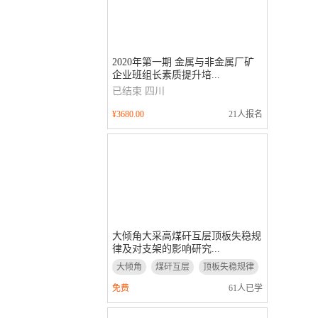
2020年第一期 金属与非金属厂矿
企业班组长素质提升培...
已结束
四川
¥3680.00
21人报名
大倾角大采高煤矸互层顶板失稳规
律及对支架的影响研究...
大倾角
煤矸互层
顶板失稳规律
支架的影响研究
免费
61人已学