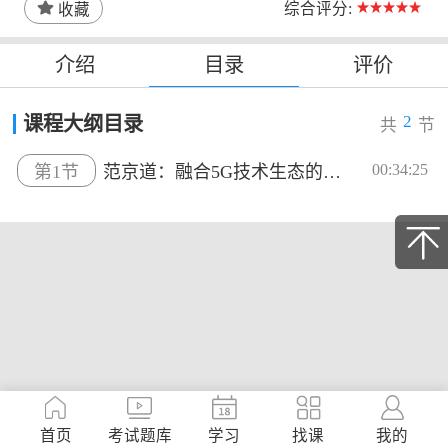
综合评分:
收藏
介绍
目录
评价
2
课程大纲目录
共
节
00:34:25
第1节
范京道：融合5G技术生态的煤矿智...
首页
考试题库
学习
找课
我的